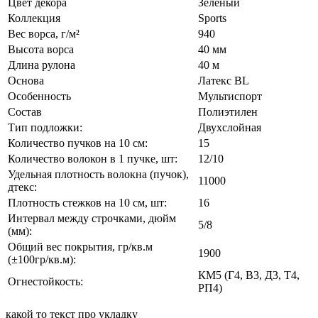
Цвет декора
Зеленый
Коллекция
Sports
Вес ворса, г/м²
940
Высота ворса
40 мм
Длина рулона
40 м
Основа
Латекс BL
Особенность
Мультиспорт
Состав
Полиэтилен
Тип подложки:
Двухслойная
Количество пучков на 10 см:
15
Количество волокон в 1 пучке, шт:
12/10
Удельная плотность волокна (пучок),
11000
дтекс:
Плотность стежков на 10 см, шт:
16
Интервал между строчками, дюйм
5/8
(мм):
Общий вес покрытия, гр/кв.м
1900
(±100гр/кв.м):
КМ5 (Г4, В3, Д3, Т4,
Огнестойкость:
РП4)
какой то текст про укладку